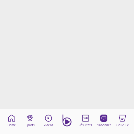
Mentions légales
Cookies
Protection des données
Paramétrer mon consentement
Home
Sports
Videos
Résultats
S'abonner
Grille TV