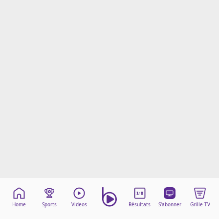
Mentions légales
Cookies
Protection des données
Paramétrer mon consentement
Home
Sports
Videos
Résultats
S'abonner
Grille TV