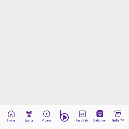
Mentions légales
Cookies
Protection des données
Paramétrer mon consentement
Home
Sports
Videos
Résultats
S'abonner
Grille TV