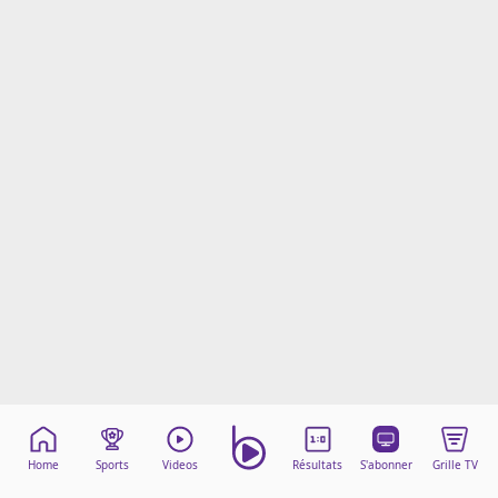
Mentions légales
Cookies
Protection des données
Paramétrer mon consentement
Home
Sports
Videos
Résultats
S'abonner
Grille TV