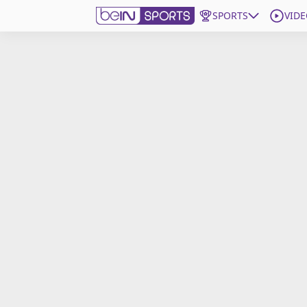
SPORTS
VIDE
beIN SPORTS CONNECT
Edition
France
Replays
Podcasts
En Direct
Gérer les notifications
Contactez nous
Grille TV
beINSPIRED
CGU
Mentions légales