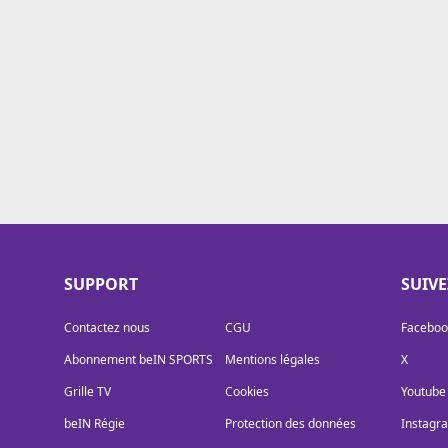
Cookies
Protection des données
Paramétrer mon consentement
SUPPORT
SUIV
Contactez nous
CGU
Faceboo
Abonnement beIN SPORTS
Mentions légales
X
Grille TV
Cookies
Youtube
beIN Régie
Protection des données
Instagr