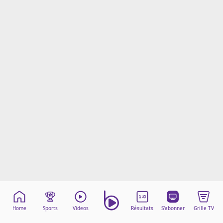
Mentions légales
Cookies
Protection des données
Paramétrer mon consentement
Home
Sports
Videos
Résultats
S'abonner
Grille TV