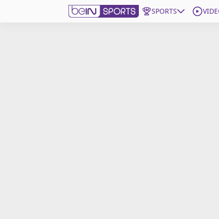
SPORTS
VIDE
beIN SPORTS CONNECT
Edition
France
Replays
Podcasts
En Direct
Gérer les notifications
Contactez nous
Grille TV
beINSPIRED
CGU
Mentions légales