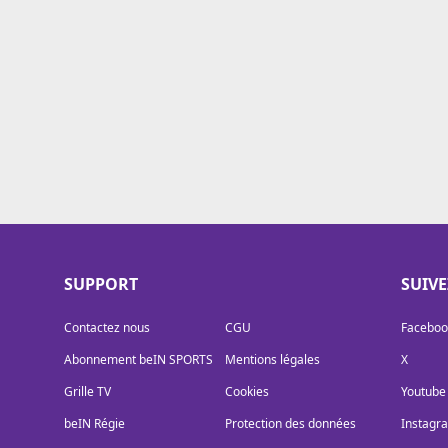
Cookies
Protection des données
Paramétrer mon consentement
SUPPORT
SUIV
Contactez nous
CGU
Faceboo
Abonnement beIN SPORTS
Mentions légales
X
Grille TV
Cookies
Youtube
beIN Régie
Protection des données
Instagr