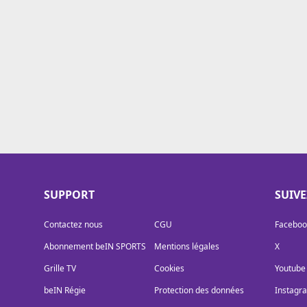
Cookies
Protection des données
Paramétrer mon consentement
SUPPORT
SUIV
Contactez nous
CGU
Faceboo
Abonnement beIN SPORTS
Mentions légales
X
Grille TV
Cookies
Youtube
beIN Régie
Protection des données
Instagr