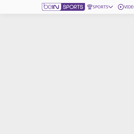
SPORTS
VIDE
beIN SPORTS CONNECT
Edition
France
Replays
Podcasts
En Direct
Gérer les notifications
Contactez nous
Grille TV
beINSPIRED
CGU
Mentions légales