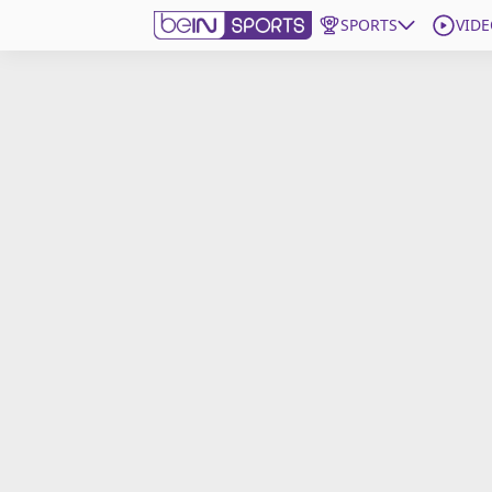
SPORTS
VIDE
beIN SPORTS CONNECT
Edition
France
Replays
Podcasts
En Direct
Gérer les notifications
Contactez nous
Grille TV
beINSPIRED
CGU
Mentions légales