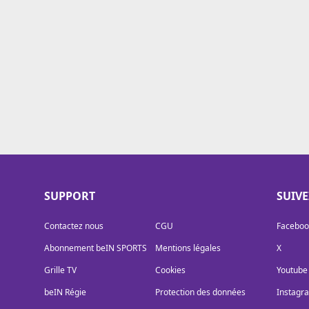
Cookies
Protection des données
Paramétrer mon consentement
SUPPORT
SUIV
Contactez nous
CGU
Faceboo
Abonnement beIN SPORTS
Mentions légales
X
Grille TV
Cookies
Youtube
beIN Régie
Protection des données
Instagr