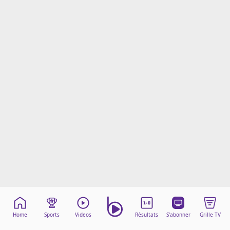
Mentions légales
Cookies
Protection des données
Paramétrer mon consentement
Home
Sports
Videos
Résultats
S'abonner
Grille TV