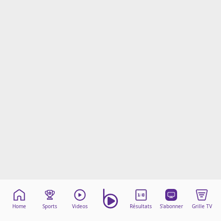
Mentions légales
Cookies
Protection des données
Paramétrer mon consentement
Home
Sports
Videos
Résultats
S'abonner
Grille TV