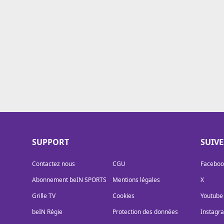
Cookies
Protection des données
Paramétrer mon consentement
SUPPORT
SUIV
Contactez nous
CGU
Faceboo
Abonnement beIN SPORTS
Mentions légales
X
Grille TV
Cookies
Youtube
beIN Régie
Protection des données
Instagr