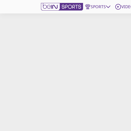
SPORTS
VIDE
beIN SPORTS CONNECT
Edition
France
Replays
Podcasts
En Direct
Gérer les notifications
Contactez nous
Grille TV
beINSPIRED
CGU
Mentions légales