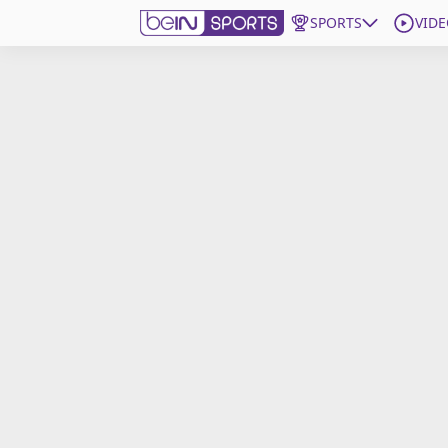
SPORTS
VIDE
beIN SPORTS CONNECT
Edition
France
Replays
Podcasts
En Direct
Gérer les notifications
Contactez nous
Grille TV
beINSPIRED
CGU
Mentions légales