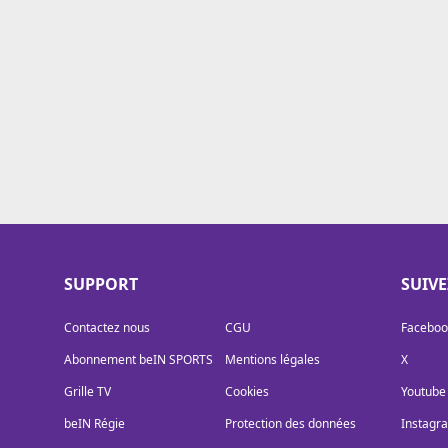
Cookies
Protection des données
Paramétrer mon consentement
SUPPORT
SUIV
Contactez nous
CGU
Faceboo
Abonnement beIN SPORTS
Mentions légales
X
Grille TV
Cookies
Youtube
beIN Régie
Protection des données
Instagr