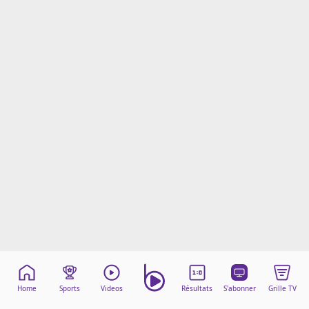
Mentions légales
Cookies
Protection des données
Paramétrer mon consentement
Home
Sports
Videos
Résultats
S'abonner
Grille TV