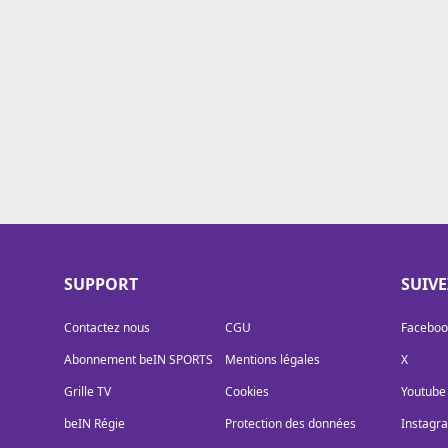
Cookies
Protection des données
Paramétrer mon consentement
SUPPORT
SUIV
Contactez nous
CGU
Faceboo
Abonnement beIN SPORTS
Mentions légales
X
Grille TV
Cookies
Youtube
beIN Régie
Protection des données
Instagr