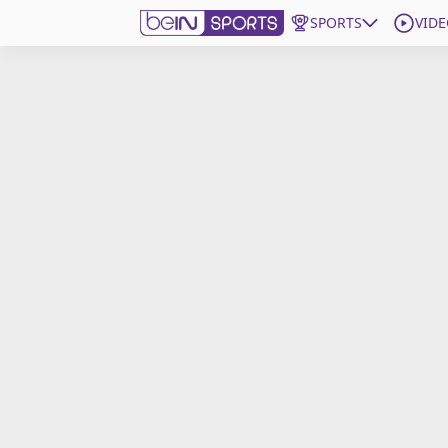
SPORTS
VIDE
beIN SPORTS CONNECT
Edition
France
Replays
Podcasts
En Direct
Gérer les notifications
Contactez nous
Grille TV
beINSPIRED
CGU
Mentions légales