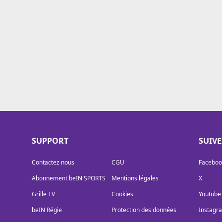
Cookies
Protection des données
Paramétrer mon consentement
SUPPORT
SUIV
Contactez nous
CGU
Faceboo
Abonnement beIN SPORTS
Mentions légales
X
Grille TV
Cookies
Youtube
beIN Régie
Protection des données
Instagr