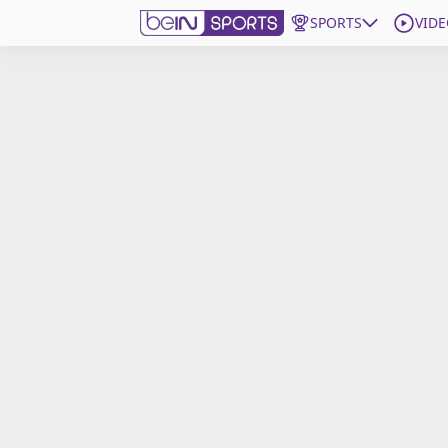
SPORTS
VIDE
beIN SPORTS CONNECT
Edition
France
Replays
Podcasts
En Direct
Gérer les notifications
Contactez nous
Grille TV
beINSPIRED
CGU
Mentions légales