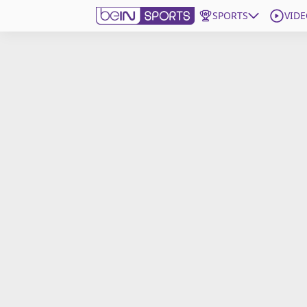
SPORTS
VIDE
beIN SPORTS CONNECT
Edition
France
Replays
Podcasts
En Direct
Gérer les notifications
Contactez nous
Grille TV
beINSPIRED
CGU
Mentions légales