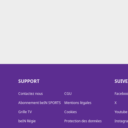
Cookies
Protection des données
Paramétrer mon consentement
SUPPORT
SUIV
Contactez nous
CGU
Faceboo
Abonnement beIN SPORTS
Mentions légales
X
Grille TV
Cookies
Youtube
beIN Régie
Protection des données
Instagr