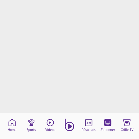
Mentions légales
Cookies
Protection des données
Paramétrer mon consentement
Home
Sports
Videos
Résultats
S'abonner
Grille TV