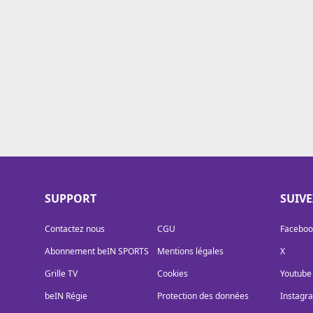
Cookies
Protection des données
Paramétrer mon consentement
SUPPORT
SUIV
Contactez nous
CGU
Faceboo
Abonnement beIN SPORTS
Mentions légales
X
Grille TV
Cookies
Youtube
beIN Régie
Protection des données
Instagr