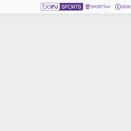
SPORTS
VIDE
beIN SPORTS CONNECT
Edition
France
Replays
Podcasts
En Direct
Gérer les notifications
Contactez nous
Grille TV
beINSPIRED
CGU
Mentions légales