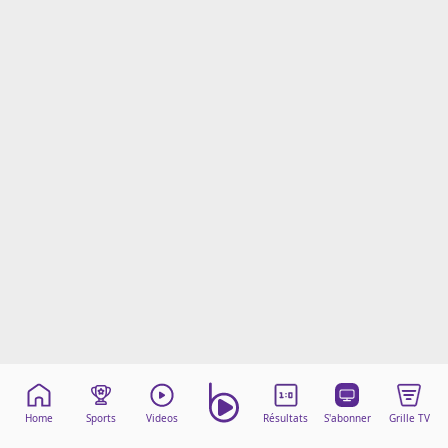
Mentions légales
Cookies
Protection des données
Paramétrer mon consentement
Home
Sports
Videos
Résultats
S'abonner
Grille TV