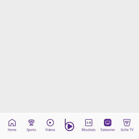
Mentions légales
Cookies
Protection des données
Paramétrer mon consentement
Home
Sports
Videos
Résultats
S'abonner
Grille TV