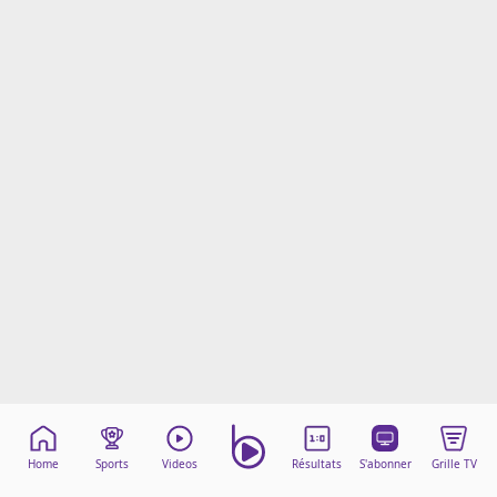
Mentions légales
Cookies
Protection des données
Paramétrer mon consentement
Home
Sports
Videos
Résultats
S'abonner
Grille TV