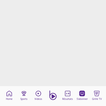
Mentions légales
Cookies
Protection des données
Paramétrer mon consentement
Home
Sports
Videos
Résultats
S'abonner
Grille TV