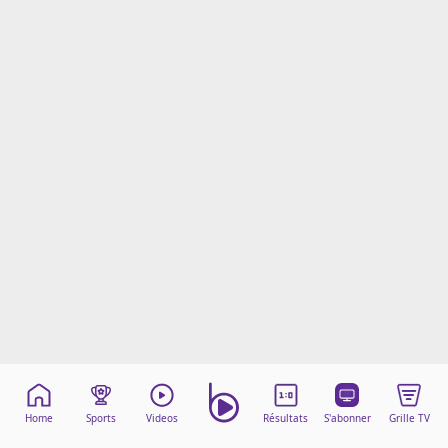
Mentions légales
Cookies
Protection des données
Paramétrer mon consentement
Home
Sports
Videos
Résultats
S'abonner
Grille TV