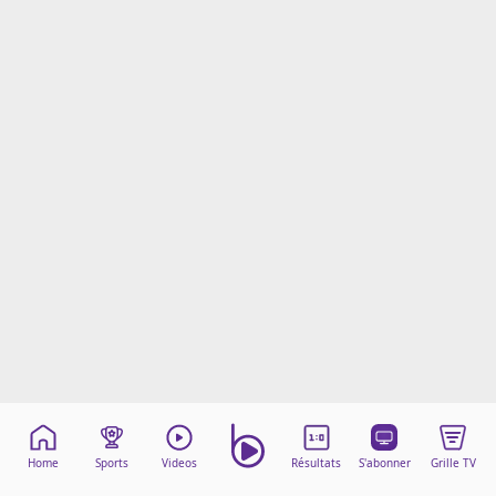
Mentions légales
Cookies
Protection des données
Paramétrer mon consentement
Home
Sports
Videos
Résultats
S'abonner
Grille TV