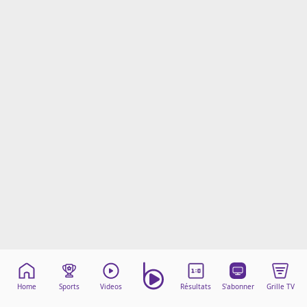
Mentions légales
Cookies
Protection des données
Paramétrer mon consentement
Home
Sports
Videos
Résultats
S'abonner
Grille TV