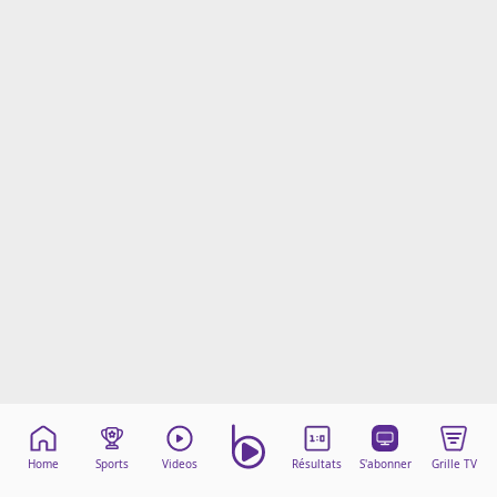
Mentions légales
Cookies
Protection des données
Paramétrer mon consentement
Home
Sports
Videos
Résultats
S'abonner
Grille TV