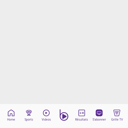
Mentions légales
Cookies
Protection des données
Paramétrer mon consentement
Home
Sports
Videos
Résultats
S'abonner
Grille TV