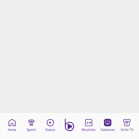
Mentions légales
Cookies
Protection des données
Paramétrer mon consentement
Home
Sports
Videos
Résultats
S'abonner
Grille TV