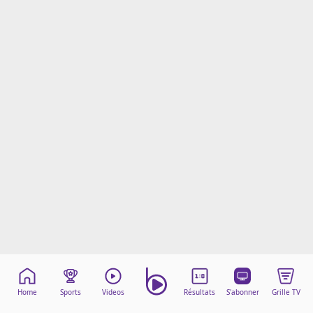
Mentions légales
Cookies
Protection des données
Paramétrer mon consentement
Home
Sports
Videos
Résultats
S'abonner
Grille TV