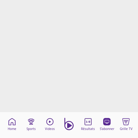
Mentions légales
Cookies
Protection des données
Paramétrer mon consentement
Home
Sports
Videos
Résultats
S'abonner
Grille TV