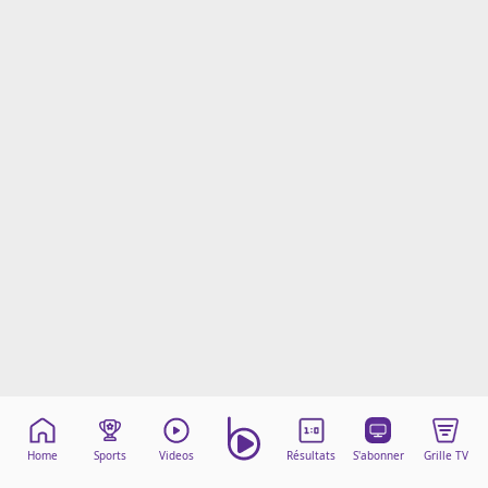
Mentions légales
Cookies
Protection des données
Paramétrer mon consentement
Home
Sports
Videos
Résultats
S'abonner
Grille TV