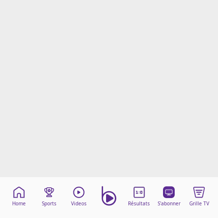
Mentions légales
Cookies
Protection des données
Paramétrer mon consentement
Home
Sports
Videos
Résultats
S'abonner
Grille TV