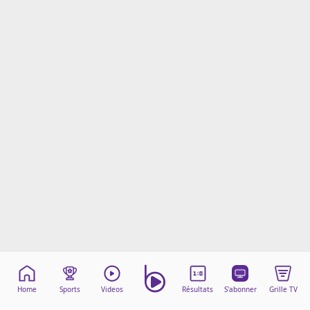
Mentions légales
Cookies
Protection des données
Paramétrer mon consentement
Home
Sports
Videos
Résultats
S'abonner
Grille TV