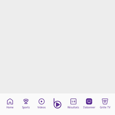
Mentions légales
Cookies
Protection des données
Paramétrer mon consentement
Home
Sports
Videos
Résultats
S'abonner
Grille TV