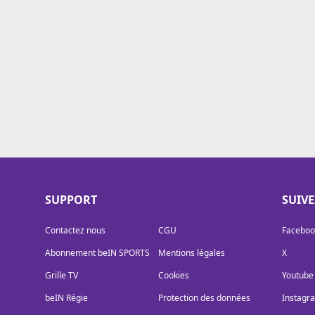
Cookies
Protection des données
Paramétrer mon consentement
SUPPORT
SUIV
Contactez nous
CGU
Faceboo
Abonnement beIN SPORTS
Mentions légales
X
Grille TV
Cookies
Youtube
beIN Régie
Protection des données
Instagr