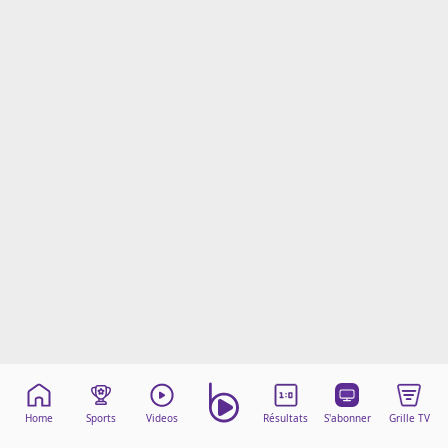
Mentions légales
Cookies
Protection des données
Paramétrer mon consentement
Home
Sports
Videos
Résultats
S'abonner
Grille TV