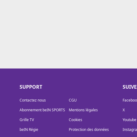
Cookies
Protection des données
Paramétrer mon consentement
SUPPORT
SUIV
Contactez nous
CGU
Faceboo
Abonnement beIN SPORTS
Mentions légales
X
Grille TV
Cookies
Youtube
beIN Régie
Protection des données
Instagr