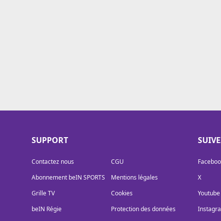
Cookies
Protection des données
Paramétrer mon consentement
SUPPORT
SUIV
Contactez nous
CGU
Faceboo
Abonnement beIN SPORTS
Mentions légales
X
Grille TV
Cookies
Youtube
beIN Régie
Protection des données
Instagr