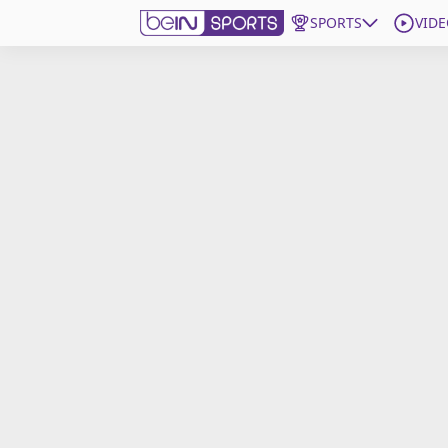
SPORTS
VIDE
beIN SPORTS CONNECT
Edition
France
Replays
Podcasts
En Direct
Gérer les notifications
Contactez nous
Grille TV
beINSPIRED
CGU
Mentions légales