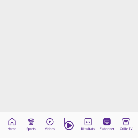
Mentions légales
Cookies
Protection des données
Paramétrer mon consentement
Home
Sports
Videos
Résultats
S'abonner
Grille TV