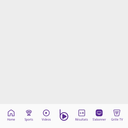
Mentions légales
Cookies
Protection des données
Paramétrer mon consentement
Home
Sports
Videos
Résultats
S'abonner
Grille TV