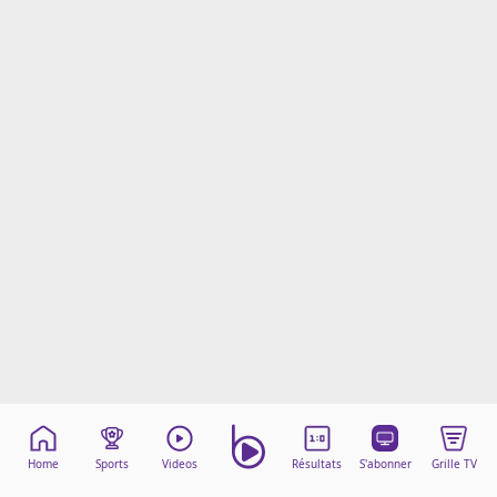
Mentions légales
Cookies
Protection des données
Paramétrer mon consentement
Home
Sports
Videos
Résultats
S'abonner
Grille TV