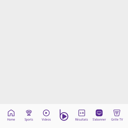
Mentions légales
Cookies
Protection des données
Paramétrer mon consentement
Home
Sports
Videos
Résultats
S'abonner
Grille TV