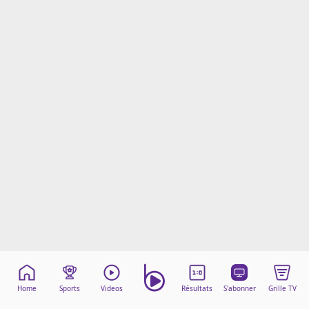
Mentions légales
Cookies
Protection des données
Paramétrer mon consentement
Home
Sports
Videos
Résultats
S'abonner
Grille TV