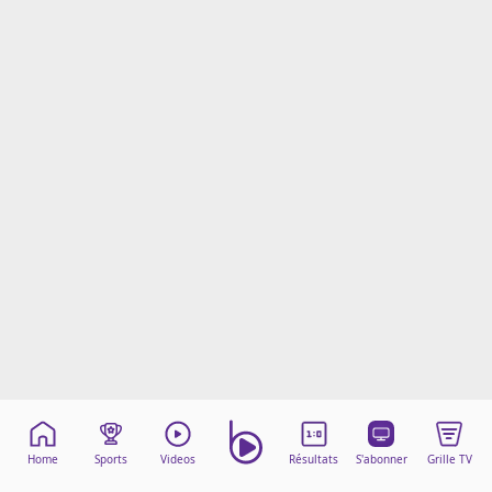
Mentions légales
Cookies
Protection des données
Paramétrer mon consentement
Home
Sports
Videos
Résultats
S'abonner
Grille TV