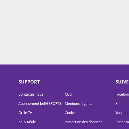
Cookies
Protection des données
Paramétrer mon consentement
SUPPORT
SUIV
Contactez nous
CGU
Faceboo
Abonnement beIN SPORTS
Mentions légales
X
Grille TV
Cookies
Youtube
beIN Régie
Protection des données
Instagr