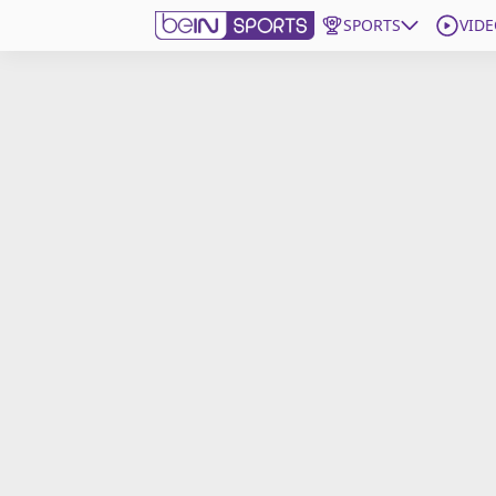
SPORTS
VIDE
beIN SPORTS CONNECT
Edition
France
Replays
Podcasts
En Direct
Gérer les notifications
Contactez nous
Grille TV
beINSPIRED
CGU
Mentions légales