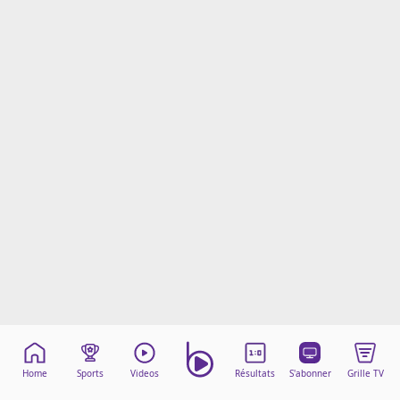
Mentions légales
Cookies
Protection des données
Paramétrer mon consentement
Home
Sports
Videos
Résultats
S'abonner
Grille TV