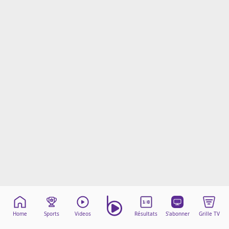
Mentions légales
Cookies
Protection des données
Paramétrer mon consentement
Home
Sports
Videos
Résultats
S'abonner
Grille TV