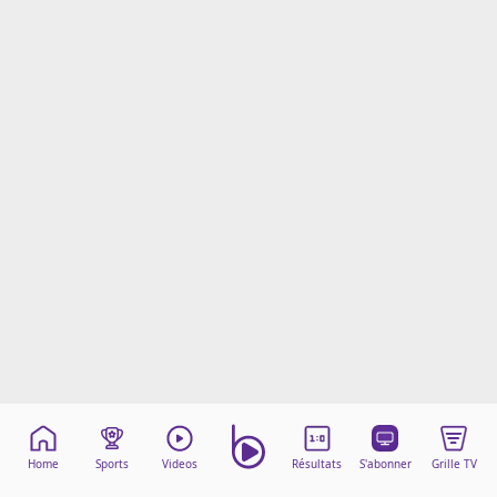
Mentions légales
Cookies
Protection des données
Paramétrer mon consentement
Home
Sports
Videos
Résultats
S'abonner
Grille TV