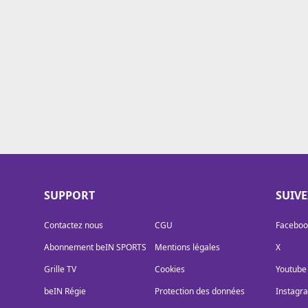
Cookies
Protection des données
Paramétrer mon consentement
SUPPORT
SUIV
Contactez nous
CGU
Faceboo
Abonnement beIN SPORTS
Mentions légales
X
Grille TV
Cookies
Youtube
beIN Régie
Protection des données
Instagr