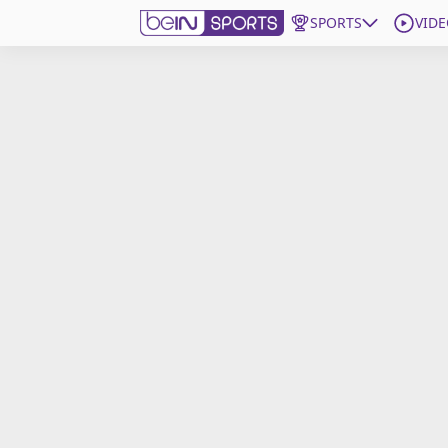
SPORTS
VIDE
beIN SPORTS CONNECT
Edition
France
Replays
Podcasts
En Direct
Gérer les notifications
Contactez nous
Grille TV
beINSPIRED
CGU
Mentions légales